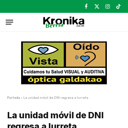
Facebook
X
Instagram
TikT
(Twitter)
Portada
»
La unidad móvil de DNI regresa a Iurreta
La unidad móvil de DNI
regresa a Iurreta