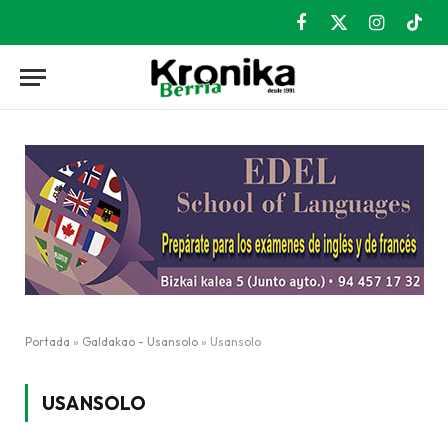
Facebook
X
Instagram
TikT
(Twitter)
Portada
»
Galdakao - Usansolo
»
Usansolo
USANSOLO