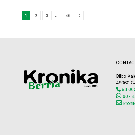
Next
…
1
2
3
46
CONTAC
Bilbo Kale
48960 G
94 600
667 4
kroni