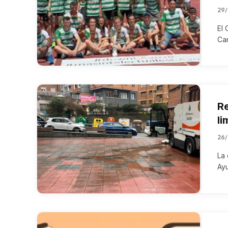
29
El 
Ca
Re
li
26
La 
Ay