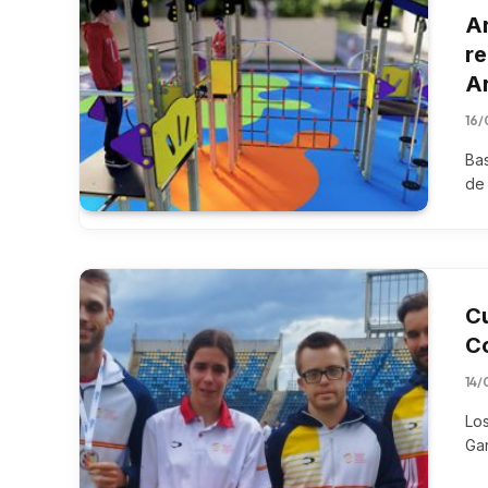
Ar
re
Ar
16/
Bas
de 
Cu
C
14/
Los
Gar