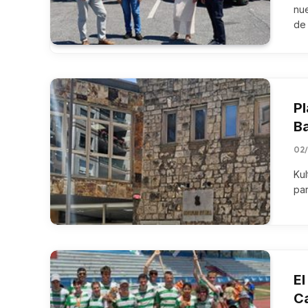
nue
de
Pl
Ba
02
Kul
pa
El
C