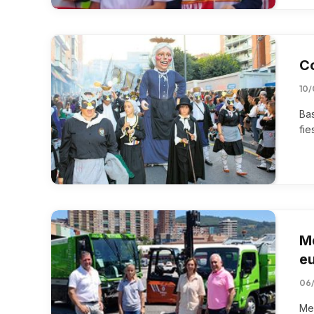
Co
10
Bas
fie
Me
eu
06
Mer