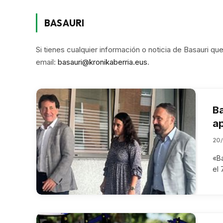
BASAURI
Si tienes cualquier información o noticia de Basauri q
email:
basauri@kronikaberria.eus
.
Ba
a
20
«Ba
el 