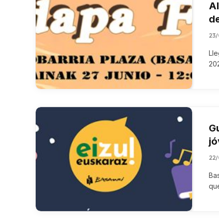
Al
de
23
Lle
202
Gu
j
22
Bas
que