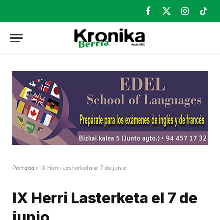
Facebook
X
Instagram
TikT
(Twitter)
Portada
»
IX Herri Lasterketa el 7 de junio
IX Herri Lasterketa el 7 de
junio