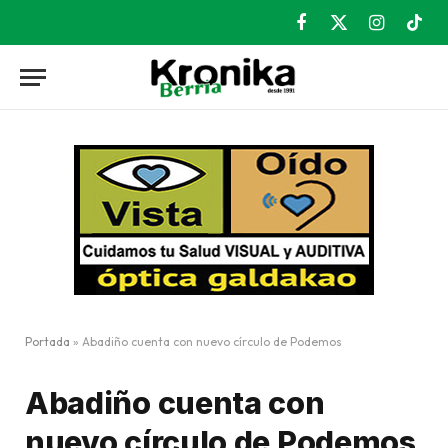
Facebook
X
Instagram
TikT
(Twitter)
Portada
»
Abadiño cuenta con nuevo círculo de Podemos
Abadiño cuenta con
nuevo círculo de Podemos