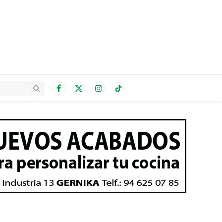
Facebook
X
Instagram
TikTok
(Twitter)