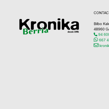
CONTAC
Bilbo Kale
48960 G
94 600
667 4
kroni