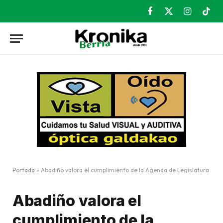
Facebook
X
Instagram
TikT
(Twitter)
Portada
»
Abadiño valora el cumplimiento de la Agenda de Legislatura
Abadiño valora el
cumplimiento de la