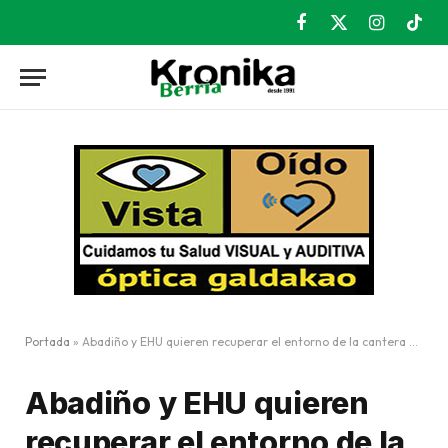
Facebook
X
Instagram
TikT
(Twitter)
Portada
»
Abadiño y EHU quieren recuperar el entorno de la cantera de Atxarte
Abadiño y EHU quieren
recuperar el entorno de la