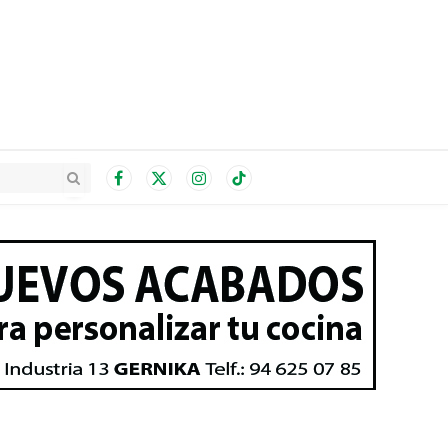
Facebook
X
Instagram
TikTok
(Twitter)