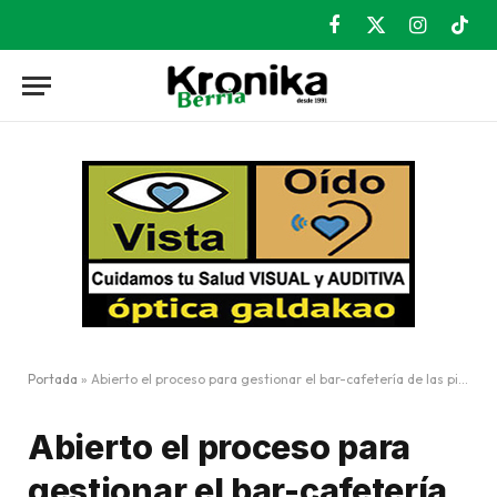
Facebook
X
Instagram
TikT
(Twitter)
Portada
»
Abierto el proceso para gestionar el bar-cafetería de las piscinas de Tabira
Abierto el proceso para
gestionar el bar-cafetería