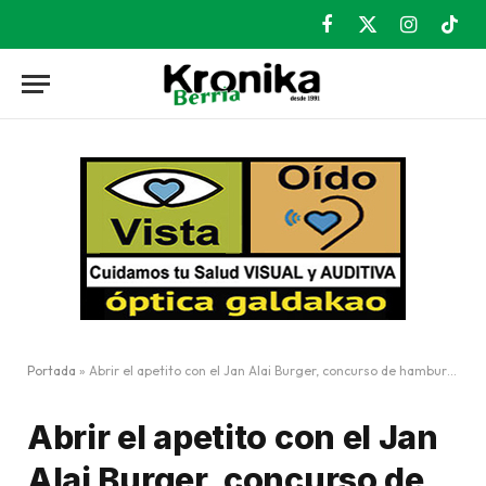
Facebook
X
Instagram
TikT
(Twitter)
Portada
»
Abrir el apetito con el Jan Alai Burger, concurso de hamburguesas creativas
Abrir el apetito con el Jan
Alai Burger, concurso de