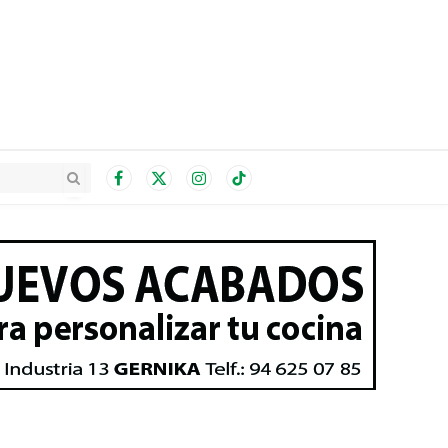
Facebook
X
Instagram
TikTok
(Twitter)