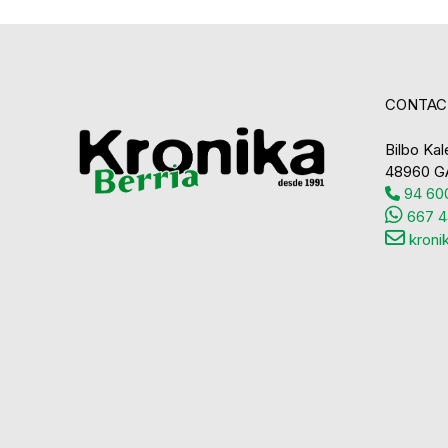
CONTAC
Bilbo Kale
48960 G
94 600
667 4
kroni