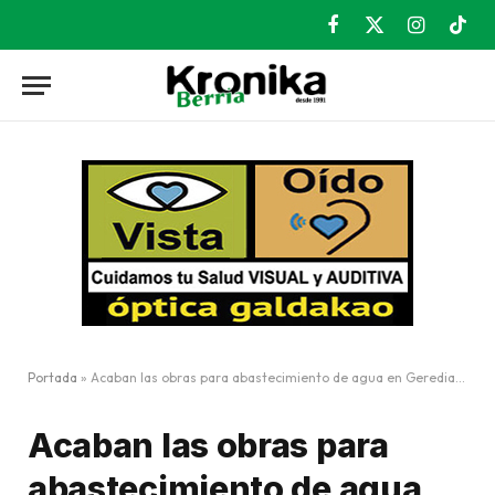
Facebook
X
Instagram
TikT
(Twitter)
Portada
»
Acaban las obras para abastecimiento de agua en Gerediaga
Acaban las obras para
abastecimiento de agua