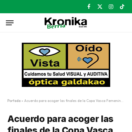
Facebook
X
Instagram
TikT
(Twitter)
Portada
»
Acuerdo para acoger las finales de la Copa Vasca Femenina, Juvenil y Cadete
Acuerdo para acoger las
finales de la Copa Vasca