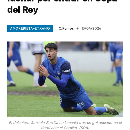
del Rey
C. Ramos
13/04/2026
AMOREBIETA-ETXANO
El delantero Gonzalo Zorrilla se lamenta tras un gol anulado en el
derbi ante el Gernika. (SDA)