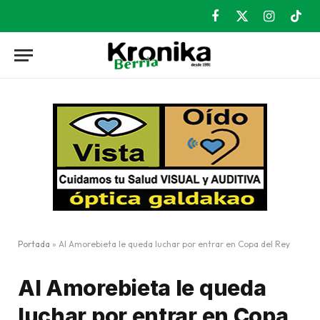
Facebook
X
Instagram
TikT
(Twitter)
Portada
»
Al Amorebieta le queda luchar por entrar en Copa del Rey
Al Amorebieta le queda
luchar por entrar en Copa