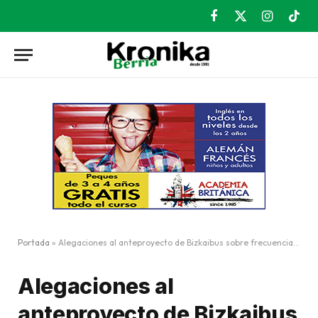
Facebook
X
Instagram
TikT
(Twitter)
Portada
»
Alegaciones al anteproyecto de Bizkaibus sobre frecuencias con San Miguel y la estación de Sarratu
Alegaciones al
anteproyecto de Bizkaibus