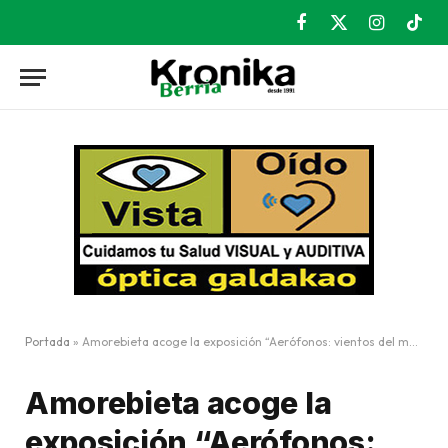
Facebook
X
Instagram
TikT
(Twitter)
Portada
»
Amorebieta acoge la exposición “Aerófonos: vientos del mundo”
Amorebieta acoge la
exposición “Aerófonos: