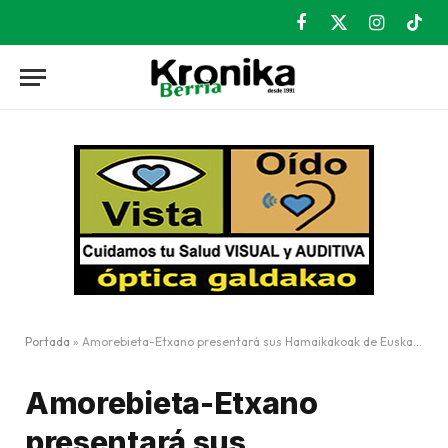
Facebook
X
Instagram
TikT
(Twitter)
Portada
»
Amorebieta-Etxano presentará sus Hamaikakoak de Euskaraldia en Zelaieta
Amorebieta-Etxano
presentará sus