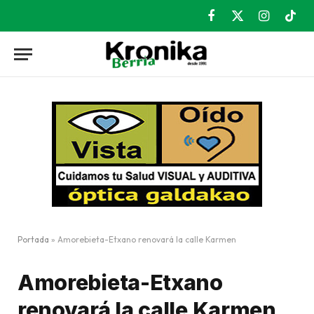
Facebook
X
Instagram
TikT
(Twitter)
Portada
»
Amorebieta-Etxano renovará la calle Karmen
Amorebieta-Etxano
renovará la calle Karmen