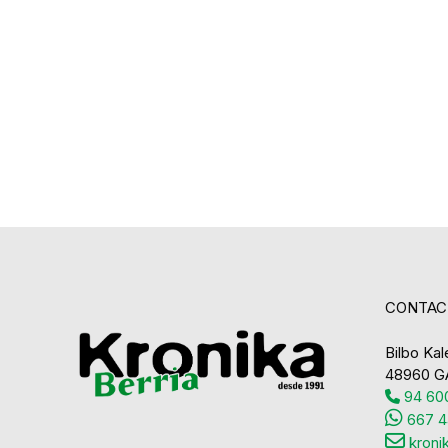
CONTAC
Bilbo Kale
48960 G
94 600
667 4
kroni