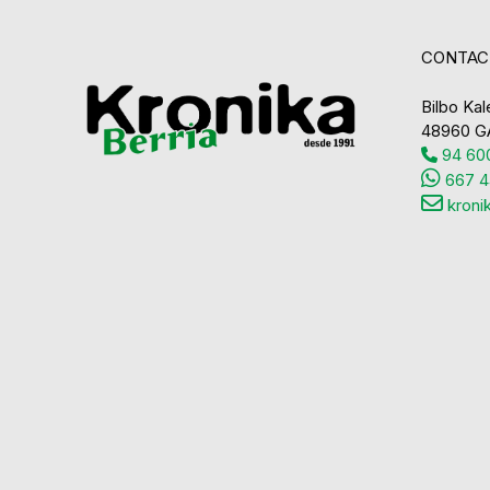
CONTAC
Bilbo Kale
48960 G
94 600
667 4
kroni