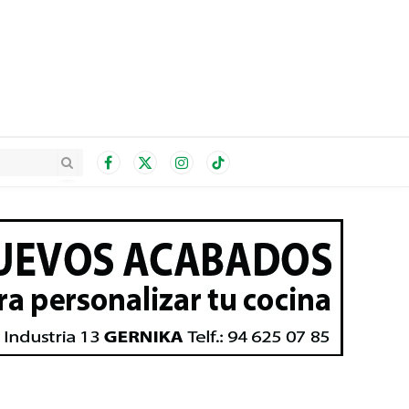
Facebook
X
Instagram
TikTok
(Twitter)