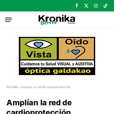
Facebook
X
Instagram
TikT
(Twitter)
Portada
»
Amplían la red de cardioprotección
Amplían la red de
cardioprotección