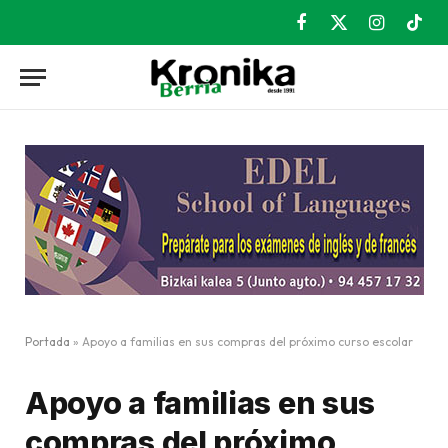
Facebook
X
Instagram
TikT
(Twitter)
Portada
»
Apoyo a familias en sus compras del próximo curso escolar
Apoyo a familias en sus
compras del próximo