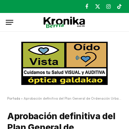
Facebook
X
Instagram
TikT
(Twitter)
Portada
»
Aprobación definitiva del Plan General de Ordenación Urbana
Aprobación definitiva del
Plan General de