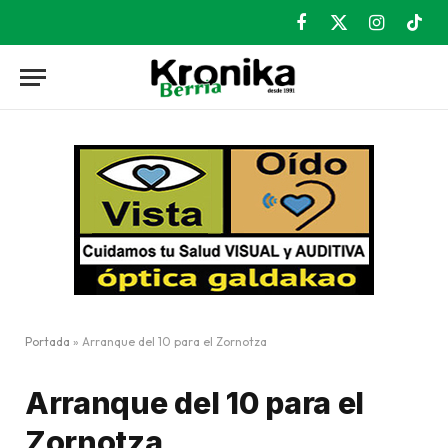
Facebook
X
Instagram
TikT
(Twitter)
Portada
»
Arranque del 10 para el Zornotza
Arranque del 10 para el
Zornotza