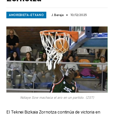
J. Baraja
10/12/2025
AMOREBIETA-ETXANO
Ndiaye Sow machaca el aro en un partido. (ZST)
El Teknei Bizkaia Zornotza continúa de victoria en