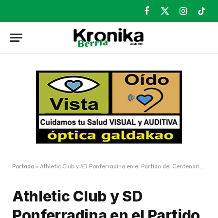
Facebook
X
Instagram
TikT
(Twitter)
Portada
»
Athletic Club y SD Ponferradina en el Partido del Centenario de la Sociedad Deportiva Amorebieta
Athletic Club y SD
Ponferradina en el Partido