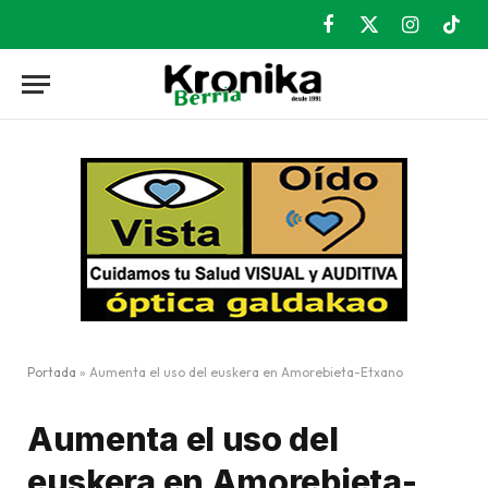
Facebook
X
Instagram
TikT
(Twitter)
Portada
»
Aumenta el uso del euskera en Amorebieta-Etxano
Aumenta el uso del
euskera en Amorebieta-