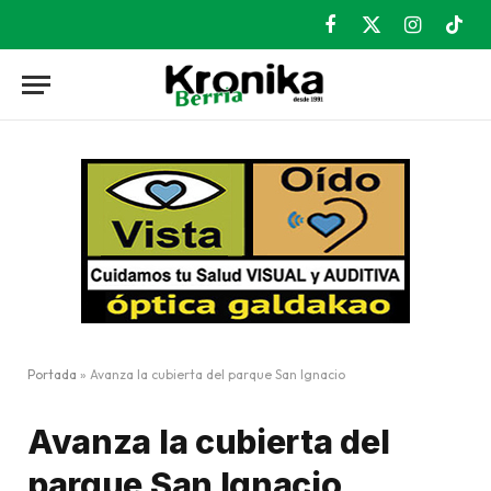
Facebook
X
Instagram
TikT
(Twitter)
Portada
»
Avanza la cubierta del parque San Ignacio
Avanza la cubierta del
parque San Ignacio