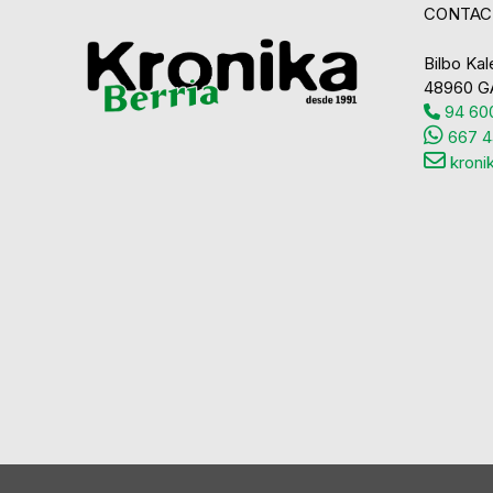
CONTAC
Bilbo Kale
48960 G
94 600
667 4
kroni