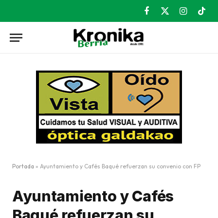
Facebook
X
Instagram
TikT
(Twitter)
Portada
»
Ayuntamiento y Cafés Baqué refuerzan su convenio con FP
Ayuntamiento y Cafés
Baqué refuerzan su