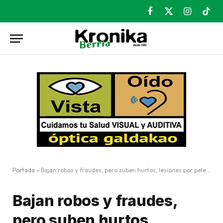
Facebook
X
Instagram
TikT
(Twitter)
Portada
»
Bajan robos y fraudes, pero suben hurtos, lesiones por peleas y accidentes con víctimas
Bajan robos y fraudes,
pero suben hurtos,