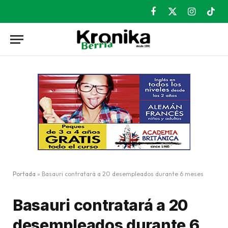
Facebook
X
Instagram
TikT
(Twitter)
Portada
»
Basauri contratará a 20 desempleados durante 6 meses
Basauri contratará a 20
desempleados durante 6