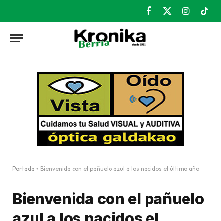
Facebook
X
Instagram
TikT
(Twitter)
Portada
»
Bienvenida con el pañuelo azul a los nacidos el último año
Bienvenida con el pañuelo
azul a los nacidos el