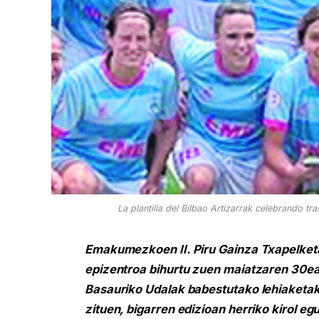
La plantilla del Bilbao Artizarrak celebrando 
Emakumezkoen II. Piru Gainza Txapelket
epizentroa bihurtu zuen maiatzaren 30ean
Basauriko Udalak babestutako lehiaketak 
zituen, bigarren edizioan herriko kirol e