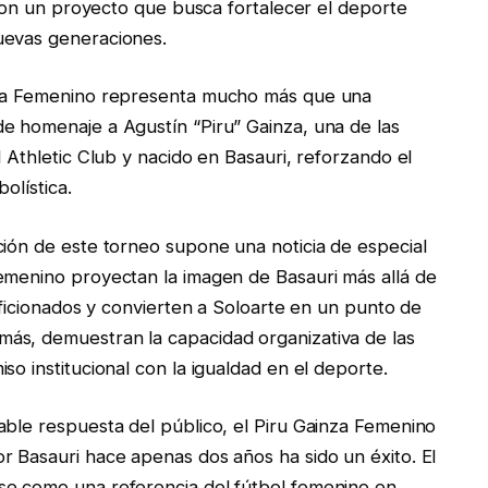
a con un proyecto que busca fortalecer el deporte
nuevas generaciones.
inza Femenino representa mucho más que una
e homenaje a Agustín “Piru” Gainza, una de las
l Athletic Club y nacido en Basauri, reforzando el
bolística.
ción de este torneo supone una noticia de especial
emenino proyectan la imagen de Basauri más allá de
 aficionados y convierten a Soloarte en un punto de
ás, demuestran la capacidad organizativa de las
so institucional con la igualdad en el deporte.
able respuesta del público, el Piru Gainza Femenino
r Basauri hace apenas dos años ha sido un éxito. El
se como una referencia del fútbol femenino en