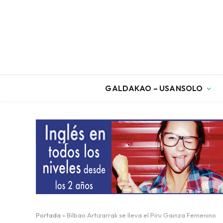
GALDAKAO – USANSOLO
Portada
»
Bilbao Artizarrak se lleva el Piru Gainza Femenino