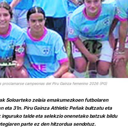
tras proclamarse campeonas del Piru Gainza femenino 2026 (PG)
ak Soloarteko zelaia emakumezkoen futbolaren
 eta 31n. Piru Gainza Athletic Peñak bultzatu eta
inguruko talde eta selekzio onenetako batzuk bildu
gutegiaren parte ez den hitzordua sendotuz.