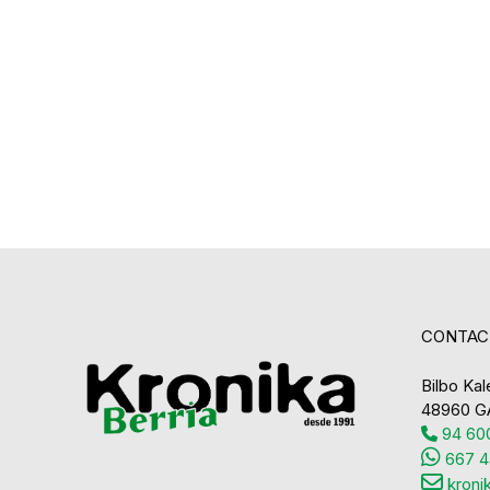
CONTAC
Bilbo Kale
48960 G
94 600
667 4
kroni