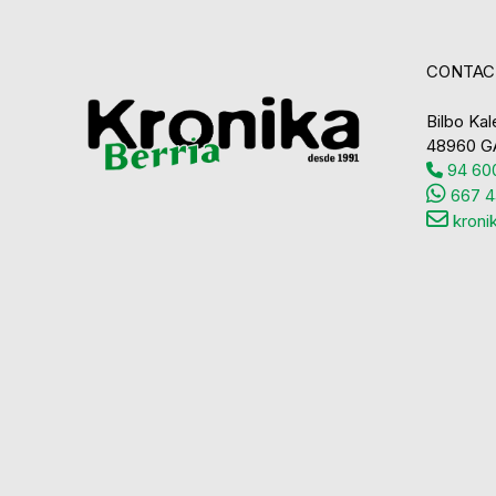
CONTAC
Bilbo Kale
48960 G
94 600
667 4
kroni