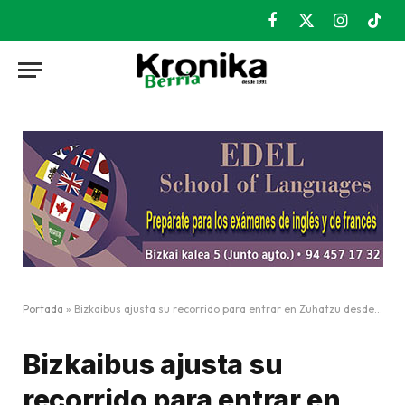
Facebook
X
Instagram
TikT
(Twitter)
Portada
»
Bizkaibus ajusta su recorrido para entrar en Zuhatzu desde Galdakao
Bizkaibus ajusta su
recorrido para entrar en