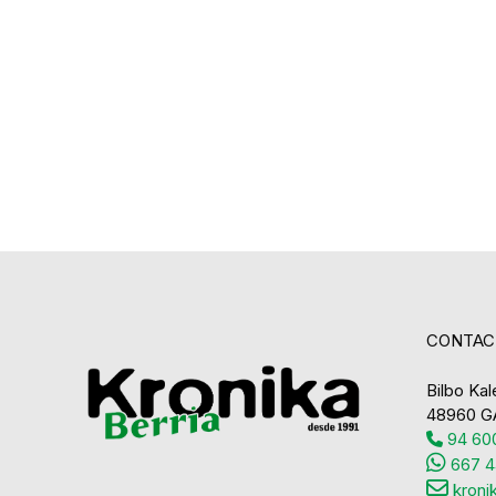
CONTAC
Bilbo Kale
48960 G
94 600
667 4
kroni