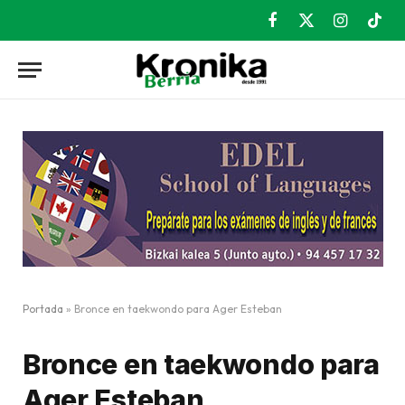
Facebook
X
Instagram
TikT
(Twitter)
Portada
»
Bronce en taekwondo para Ager Esteban
Bronce en taekwondo para
Ager Esteban