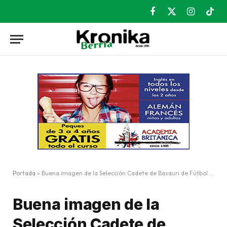
Facebook
X
Instagram
TikT
(Twitter)
Portada
»
Buena imagen de la Selección Cadete de Basauri de Fútbol en Andorra
Buena imagen de la
Selección Cadete de