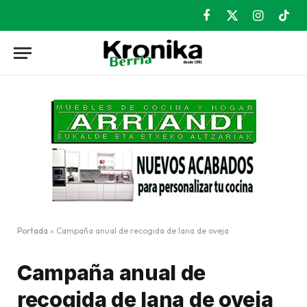
Facebook
X
Instagram
TikT
(Twitter)
Portada
»
Campaña anual de recogida de lana de oveja
Campaña anual de
recogida de lana de oveja