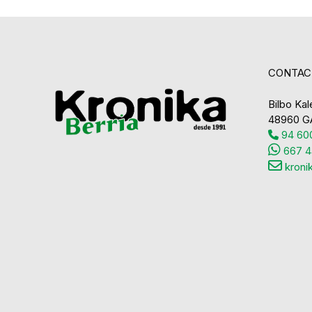
CONTAC
Bilbo Kale
48960 G
94 600
667 4
kroni