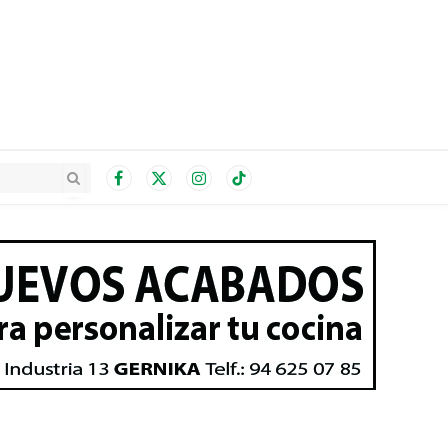
Facebook
X
Instagram
TikTok
(Twitter)