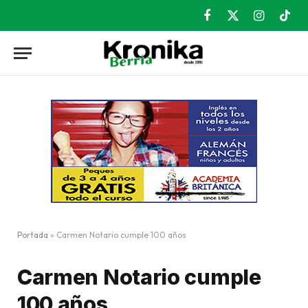
Facebook
X
Instagram
TikT
(Twitter)
Portada
»
Carmen Notario cumple 100 años
Carmen Notario cumple
100 años