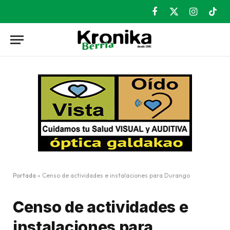
Facebook
X
Instagram
TikT
(Twitter)
Portada
»
Censo de actividades e instalaciones para Durango
Censo de actividades e
instalaciones para