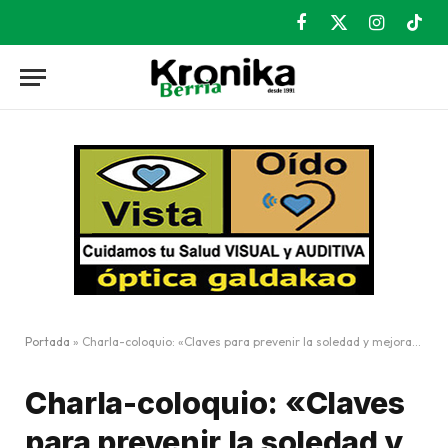
Facebook
X
Instagram
TikT
(Twitter)
Portada
»
Charla-coloquio: «Claves para prevenir la soledad y mejorar la salud de las cuidadoras»
Charla-coloquio: «Claves
para prevenir la soledad y