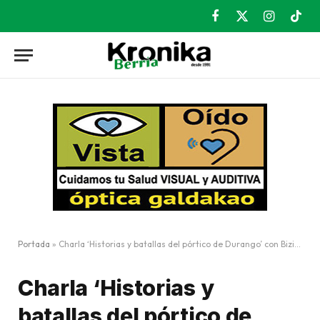
Facebook
X
Instagram
TikT
(Twitter)
Portada
»
Charla ‘Historias y batallas del pórtico de Durango’ con Bizidum
Charla ‘Historias y
batallas del pórtico de