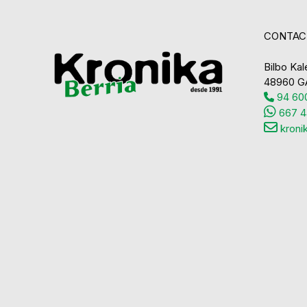
CONTAC
Bilbo Kale
48960 G
94 600
667 4
kroni