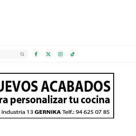
Facebook
X
Instagram
TikTok
(Twitter)