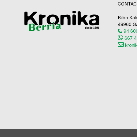
CONTAC
Bilbo Kale
48960 G
94 600
667 4
kroni