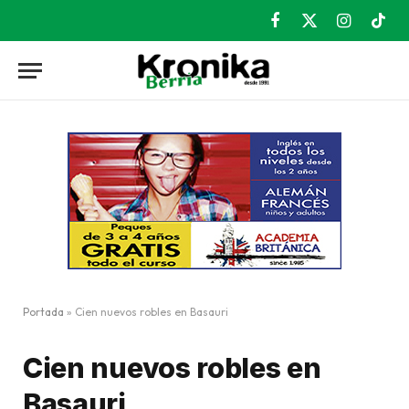
Facebook
X
Instagram
TikT
(Twitter)
Portada
»
Cien nuevos robles en Basauri
Cien nuevos robles en
Basauri