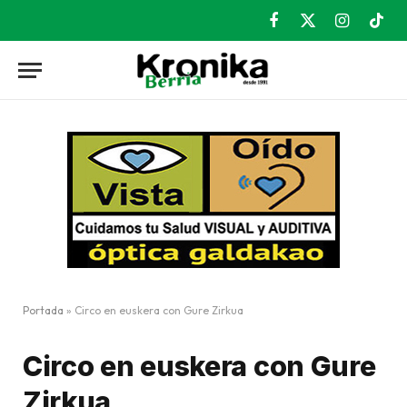
Facebook
X
Instagram
TikT
(Twitter)
Portada
»
Circo en euskera con Gure Zirkua
Circo en euskera con Gure
Zirkua