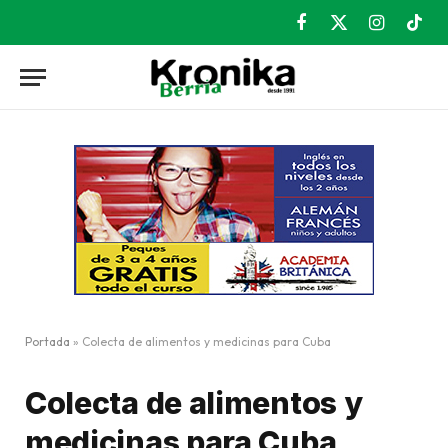
Facebook
X
Instagram
TikT
(Twitter)
Portada
»
Colecta de alimentos y medicinas para Cuba
Colecta de alimentos y
medicinas para Cuba